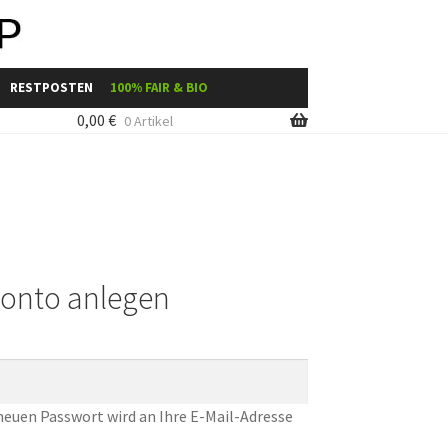
RESTPOSTEN
100% FAIR & BIO
0,00
€
0 Artikel
uche
Shop-Übersicht
onto anlegen
 neuen Passwort wird an Ihre E-Mail-Adresse