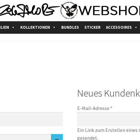
ILIEN
KOLLEKTIONEN
BUNDLES
STICKER
ACCESSOIRES
schutzerklärung
fairtrade
Impressum
Kasse
Mein Konto
Produkts
nkorb
Widerrufsbelehrung
Zahlungsarten
Neues Kundenk
lich
Erforderlich
E-Mail-Adresse
*
Ein Link zum Erstellen eines
gesendet.