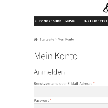
Zur
Zum
Navigation
Inhalt
springen
springen
KILEZ MORE SHOP
MUSIK
FAIRTRADE TEXT
Start
# Restposten Rabatt #
AGB
Blog
Daten
Startseite
Mein Konto
Versandarten und Versandbedingungen
Ware
Mein Konto
Anmelden
Erforder
Benutzername oder E-Mail-Adresse
*
Erforderlich
Passwort
*