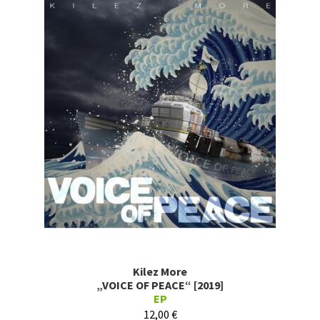
Kilez More
„VOICE OF PEACE“ [2019]
EP
12,00
€