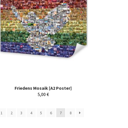
Friedens Mosaik [A2 Poster]
5,00
€
1
2
3
4
5
6
7
8