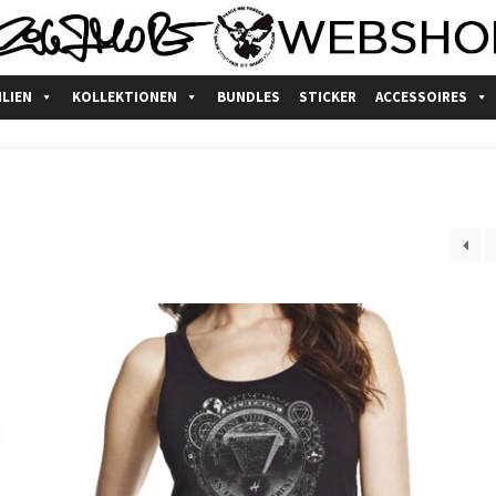
ILIEN
KOLLEKTIONEN
BUNDLES
STICKER
ACCESSOIRES
schutzerklärung
fairtrade
Impressum
Kasse
Mein Konto
Produkts
nkorb
Widerrufsbelehrung
Zahlungsarten