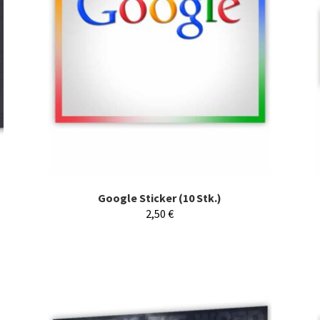
Google Sticker (10 Stk.)
2,50
€