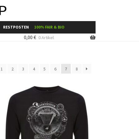
RESTPOSTEN
100% FAIR & BIO
0,00
€
0 Artikel
uche
Shop-Übersicht
1
2
3
4
5
6
7
8