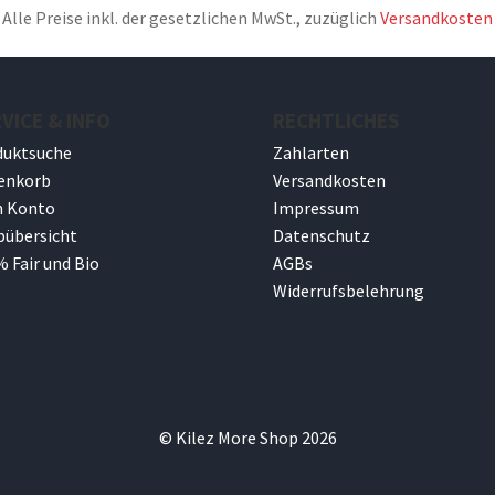
Alle Preise inkl. der gesetzlichen MwSt., zuzüglich
Versandkosten
VICE & INFO
RECHTLICHES
duktsuche
Zahlarten
enkorb
Versandkosten
n Konto
Impressum
pübersicht
Datenschutz
 Fair und Bio
AGBs
Widerrufsbelehrung
© Kilez More Shop 2026