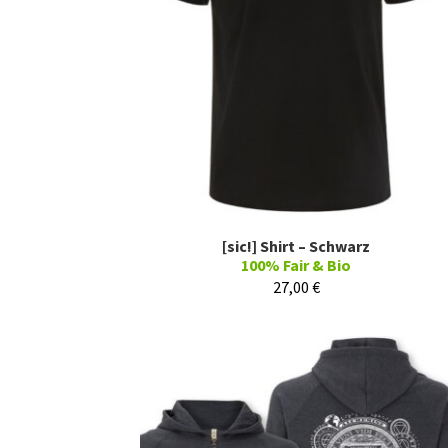
[sic!] Shirt – Schwarz
100% Fair & Bio
27,00
€