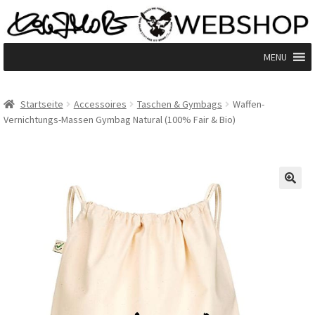
Zur
Zum
Navigation
Inhalt
springen
springen
MENU
Start
Startseite
Accessoires
Taschen & Gymbags
Waffen-
Vernichtungs-Massen Gymbag Natural (100% Fair & Bio)
# Restposten Rabatt #
AGB
🔍
Blog
Datenschutzerklärung
fairtrade
Impressum