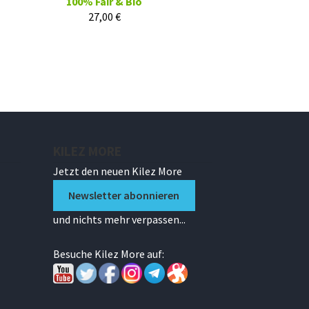
100% Fair & Bio
27,00
€
KILEZ MORE
Jetzt den neuen Kilez More
Newsletter abonnieren
und nichts mehr verpassen...
Besuche Kilez More auf: