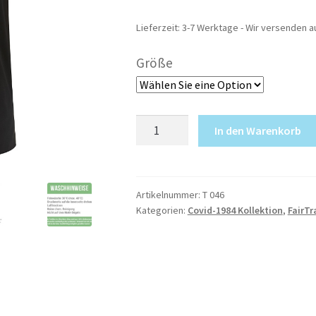
27,00 €
18,00 €.
Lieferzeit:
3-7 Werktage - Wir versenden a
Größe
Great
In den Warenkorb
Resist
Shirt
-
schwarz
Artikelnummer:
T 046
Kategorien:
Covid-1984 Kollektion
,
FairTr
(100%
Fair
&
Bio)
Menge