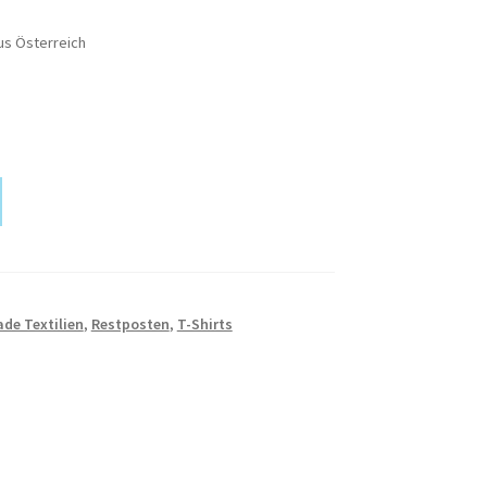
us Österreich
ade Textilien
,
Restposten
,
T-Shirts