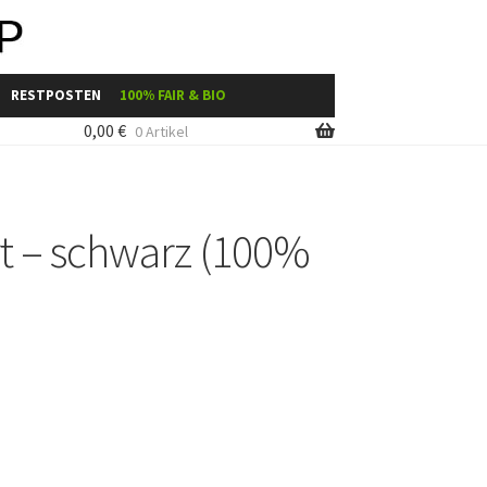
RESTPOSTEN
100% FAIR & BIO
0,00
€
0 Artikel
uche
Shop-Übersicht
rt – schwarz (100%