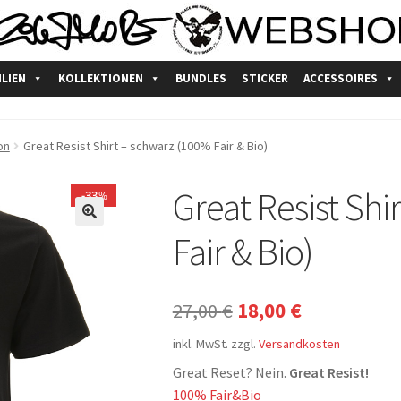
ILIEN
KOLLEKTIONEN
BUNDLES
STICKER
ACCESSOIRES
schutzerklärung
fairtrade
Impressum
Kasse
Mein Konto
Produkts
on
Great Resist Shirt – schwarz (100% Fair & Bio)
nkorb
Widerrufsbelehrung
Zahlungsarten
Great Resist Shi
33
%
🔍
Fair & Bio)
Ursprünglicher
Aktueller
27,00
€
18,00
€
Preis
Preis
inkl. MwSt.
zzgl.
Versandkosten
war:
ist:
Great Reset? Nein.
Great Resist!
100% Fair&Bio