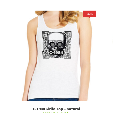
32
%
C-1984 Girlie Top – natural