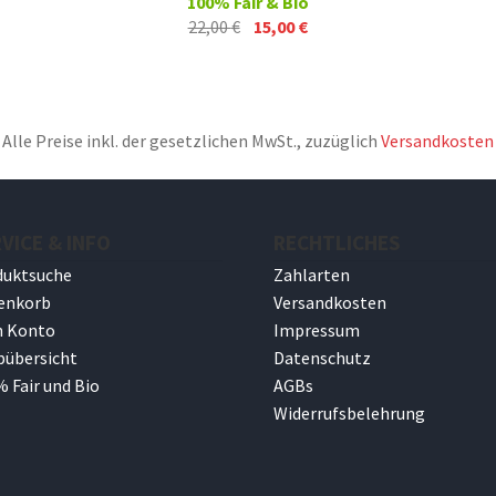
100% Fair & Bio
Ursprünglicher
Aktueller
22,00
€
15,00
€
Preis
Preis
war:
ist:
22,00 €
15,00 €.
Alle Preise inkl. der gesetzlichen MwSt., zuzüglich
Versandkosten
VICE & INFO
RECHTLICHES
duktsuche
Zahlarten
enkorb
Versandkosten
n Konto
Impressum
pübersicht
Datenschutz
 Fair und Bio
AGBs
Widerrufsbelehrung