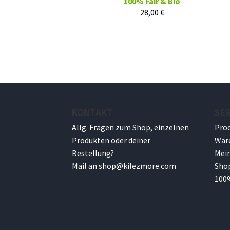
100% Fair & Bio
28,00
€
KONTAKT
SER
Allg. Fragen zum Shop, einzelnen
Pro
Produkten oder deiner
War
Bestellung?
Mei
Mail an
shop@
kilezmore.com
Sho
100%