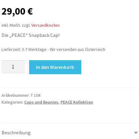
29,00
€
inkl. MwSt.
zzgl.
Versandkosten
Die „PEACE“ Snapback Cap!
Lieferzeit:
3-7 Werktage - Wir versenden aus Österreich
PEACE
In den Warenkorb
Snapback
Cap
(+10
Sticker)
Artikelnummer:
T 104
Kategorien:
Caps und Beanies
,
PEACE Kollektion
Menge
Beschreibung