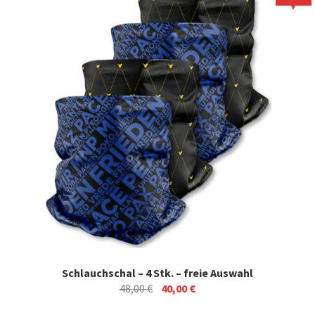
Schlauchschal – 4 Stk. – freie Auswahl
Ursprünglicher
Aktueller
48,00
€
40,00
€
Preis
Preis