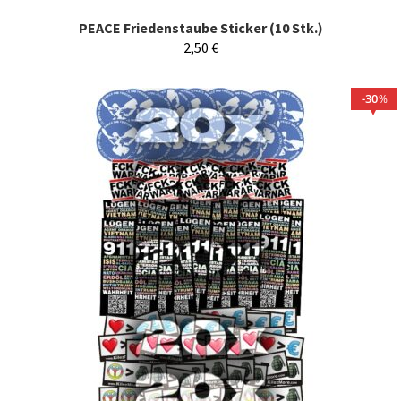
PEACE Friedenstaube Sticker (10 Stk.)
2,50
€
30
%