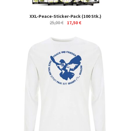
XXL-Peace-Sticker-Pack (100 Stk.)
Ursprünglicher
Aktueller
25,00
€
17,50
€
Preis
Preis
war:
ist:
25,00 €
17,50 €.