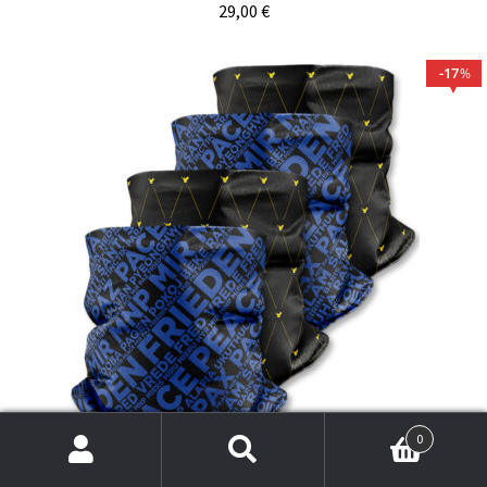
29,00
€
17
%
0
Suche
Suchen