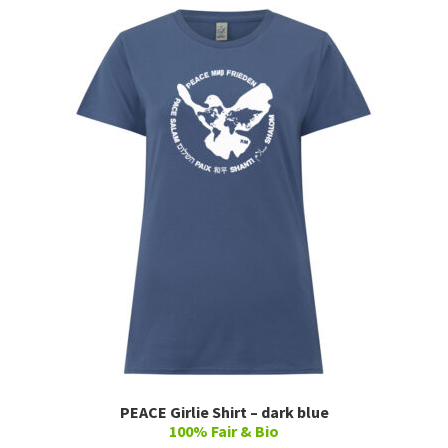
war:
ist:
48,00 €
40,00 €.
PEACE Girlie Shirt – dark blue
100% Fair & Bio