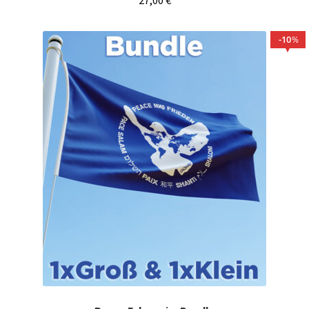
27,00
€
10
%