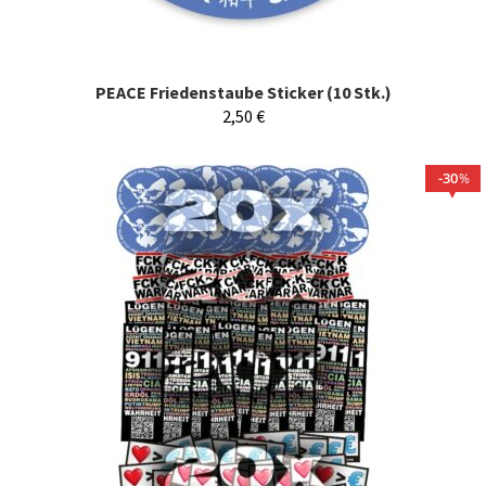
PEACE Friedenstaube Sticker (10 Stk.)
2,50
€
30
%