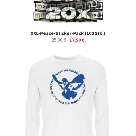
XXL-Peace-Sticker-Pack (100 Stk.)
Ursprünglicher
Aktueller
25,00
€
17,50
€
Preis
Preis
war:
ist:
25,00 €
17,50 €.