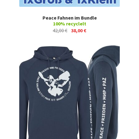
Peace Fahnen im Bundle
100% recyclelt
Ursprünglicher
Aktueller
42,00
€
38,00
€
Preis
Preis
war:
ist:
42,00 €
38,00 €.