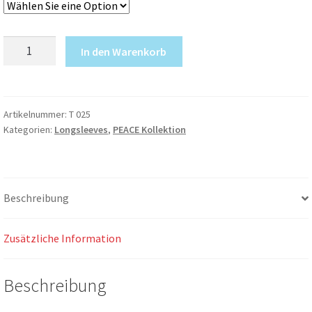
PEACE
In den Warenkorb
Longsleeve
Weiss
(100%
Fair
Artikelnummer:
T 025
Kategorien:
Longsleeves
,
PEACE Kollektion
&
Bio)
Menge
Beschreibung
Zusätzliche Information
Beschreibung